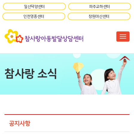
일산덕양센터
파주교하센터
인천영종센터
창원마산센터
Togg
참사랑 소식
공지사항