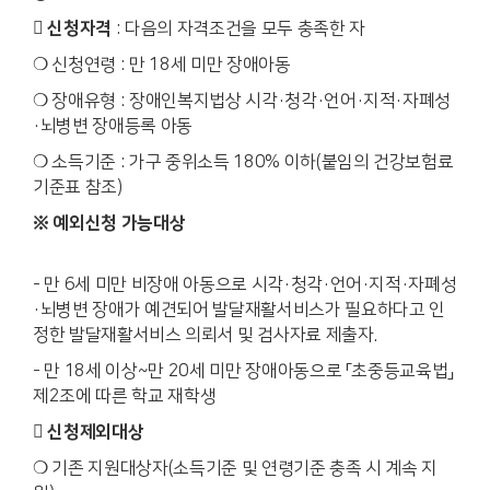
 신청자격
: 다음의 자격조건을 모두 충족한 자
❍ 신청연령 : 만 18세 미만 장애아동
❍ 장애유형 : 장애인복지법상 시각·청각·언어·지적·자폐성
·뇌병변 장애등록 아동
❍ 소득기준 : 가구 중위소득 180% 이하(붙임의 건강보험료
기준표 참조)
※ 예외신청 가능대상
- 만 6세 미만 비장애 아동으로 시각·청각·언어·지적·자폐성
·뇌병변 장애가 예견되어 발달재활서비스가 필요하다고 인
정한 발달재활서비스 의뢰서 및 검사자료 제출자.
- 만 18세 이상~만 20세 미만 장애아동으로 「초중등교육법」
제2조에 따른 학교 재학생
 신청제외대상
❍ 기존 지원대상자(소득기준 및 연령기준 충족 시 계속 지