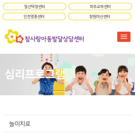
일산덕양센터
파주교하센터
인천영종센터
창원마산센터
Togg
심리프로그램
놀이치료