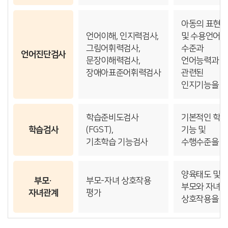
아동의 표현
언어이해, 인지력검사,
및 수용언어
그림어휘력검사,
수준과
언어진단검사
문장이해력검사,
언어능력과
장애아표준어휘력검사
관련된
인지기능을 
학습준비도검사
기본적인 학습
학습검사
(FGST),
기능 및
기초학습 기능검사
수행수준을 
양육태도 및
부모·
부모-자녀 상호작용
부모와 자녀
자녀관계
평가
상호작용을 