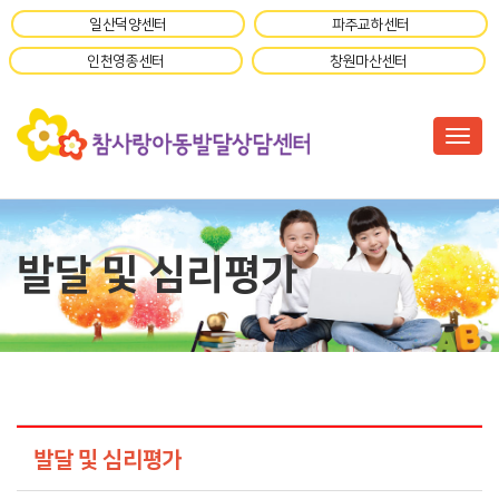
일산덕양센터
파주교하센터
인천영종센터
창원마산센터
Togg
발달 및 심리평가
발달 및 심리평가