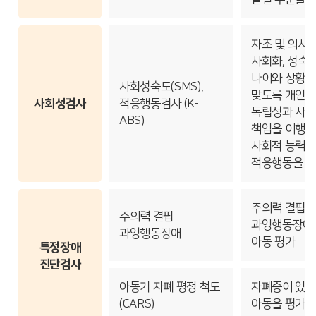
자조 및 의사소
사회화, 성숙 
나이와 상황에
사회성숙도(SMS),
맞도록 개인의
사회성검사
적응행동검사 (K-
독립성과 사
ABS)
책임을 이행
사회적 능력, 
적응행동을 
주의력 결핍
주의력 결핍
과잉행동장애
과잉행동장애
아동 평가
특정장애
진단검사
아동기 자폐 평정 척도
자폐증이 있는
(CARS)
아동을 평가