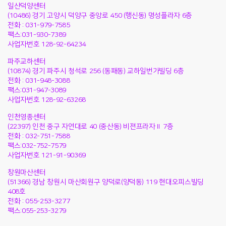
일산덕양센터
(10486) 경기 고양시 덕양구 중앙로 450 (행신동) 명성플라자 6층
전화 : 031-979-7585
팩스:031-930-7389
사업자번호 128-92-64234
파주교하센터
(10874) 경기 파주시 청석로 256 (동패동) 교하일번가빌딩 6층
전화 : 031-948-3088
팩스:031-947-3089
사업자번호 128-92-63268
인천영종센터
(22397) 인천 중구 자연대로 40 (중산동) 비젼프라자Ⅱ 7층
전화 : 032-751-7588
팩스:032-752-7579
사업자번호 121-91-90369
창원마산센터
(51366) 경남 창원시 마산회원구 양덕로(양덕동) 119 현대오피스빌딩
408호
전화 : 055-253-3277
팩스:055-253-3279