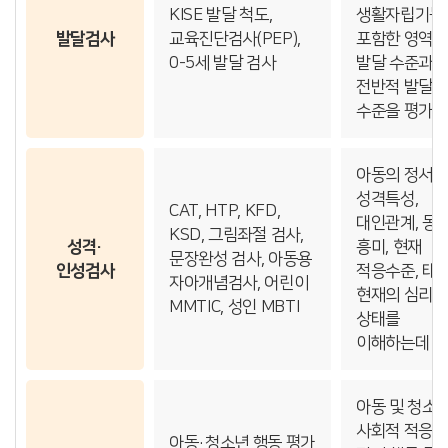
KISE 발달 척도,
생활자립기능
발달검사
교육진단검사(PEP),
포함한 영역별
0-5세 발달 검사
발달 수준과
전반적 발달
수준을 평가
아동의 정서상
성격특성,
CAT, HTP, KFD,
대인관계, 동기
KSD, 그림좌절 검사,
성격·
흥미, 현재
문장완성 검사, 아동용
인성검사
적응수준, 태도
자아개념검사, 어린이
현재의 심리
MMTIC, 성인 MBTI
상태를
이해하는데 
아동 및 청소
사회적 적응 
아동·청소년 행동 평가